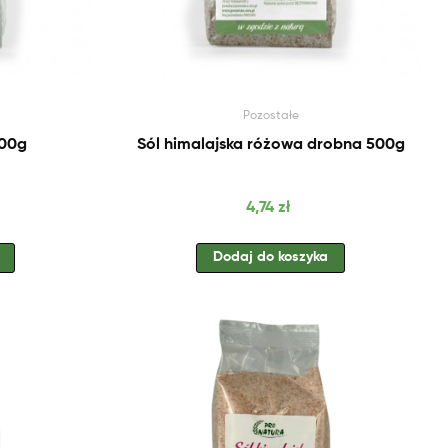
Pozostałe
500g
Sól himalajska różowa drobna 500g
Cena
4,74 zł
Dodaj do koszyka