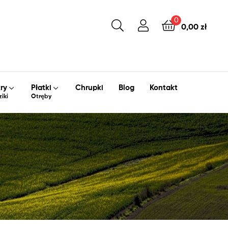
0
0,00 zł
ry
Płatki
Chrupki
Blog
Kontakt
iki
Otręby