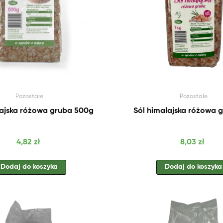
Pozostałe
Pozostałe
lajska różowa gruba 500g
Sól himalajska różowa g
Cena
Cena
4,82 zł
8,03 zł
Dodaj do koszyka
Dodaj do koszyka