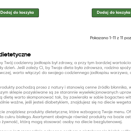
Dodaj do koszyka
Dodaj do koszyka
Pokazano 1-11 z 11 poz
dietetyczne
 by Twój codzienny jadłospis był zdrowy, a przy tym bardziej wartośc
dy dzień. Jeśli zależy Ci, by Twoja dieta była zdrowsza, rodzina spoż
wczej, warto włączyć do swojego codziennego jadłospisu warzywa, o
produkty pochodzą proso z natury i stanowią cenne źródło błonnika, 
szym sklepie pozyskiwane są ze starannie wyselekcjonowanych upra
wą dietę warto skomponować tak, by zawierała w sobie bogactwo witam
ólnie ważne, jeśli jesteś diabetykiem, znajdujesz się na diecie weget
cie znajdziesz produkty dietetyczne, które wzbogacą Twoje menu. Of
la cukru białego. Asortyment obejmuje również produkty na bazie ost
 żywność, którą mogą stosować osoby na diecie bezglutenowej.