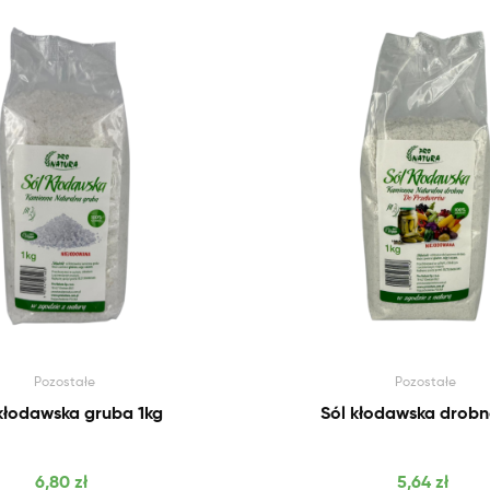
Pozostałe
Pozostałe
kłodawska gruba 1kg
Sól kłodawska drobn
Cena
Cena
6,80 zł
5,64 zł