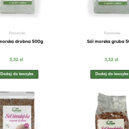
Pozostałe
Pozostałe
 morska drobna 500g
Sól morska gruba 
Cena
Cena
3,32 zł
3,32 zł
Dodaj do koszyka
Dodaj do koszyka