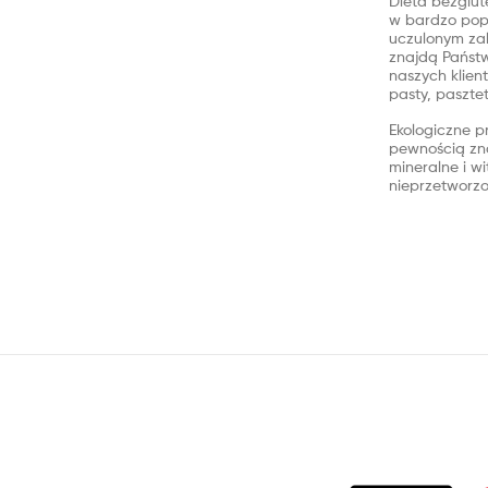
Dieta bezglut
w bardzo popu
uczulonym zal
znajdą Państw
naszych klien
pasty, paszte
Ekologiczne p
pewnością zna
mineralne i w
nieprzetworz