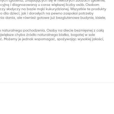
nych (glutenu), znajdujących się w niektórych zbożach (głównie,
zacyjną i diagnozowaną u coraz większej liczby osób. Osobom
zy słodyczy na bazie mąki kukurydzianej. Wszystkie te produkty
dla dzieci, jak i dorosłych na pewno zaspokoi potrzeby
a dania, ale również gotowe już bezglutenowe budynie, kisiele,
a naturalnego pochodzenia. Osoby na diecie bezmięsnej z całą
ajwiększe chyba źródło naturalnego białka, bogatej w sole
upić. Możemy je jednak wspomagać, spożywając wysokiej jakości,