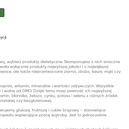
ycji
iowy, wybierz produkty dietetyczne. Skomponujesz z nich smaczne
ywała wyłącznie produkty najwyższej jakości i o największej
woce, ale także nieprzetworzone ziarna, zboża, kasze, mąki czy
wapnia, witamin, minerałów i wartości odżywczych. Wszystkie
w i wolne od GMO. Dzięki temu masz pewność ich najwyższej
in, błonnika, żelaza, cynku, potasu i selenu z różnych źródeł.
ariańskiej czy bezglutenowej.
erujemy glukozę, fruktozę i cukier brązowy – stanowiące
ropestu wspierające pracę wątroby. Jest to jednocześnie