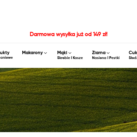
Darmowa wysyłka już od 149 zł!
ukty
Makarony
Mąki
Ziarna
Cuk
daniowe
Skrobie I Kasze
Nasiona I Pestki
Słodz