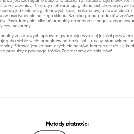
enowa jest szczególnie polecana osobom z nietolerancją białek roślin
larnej pszenicy). Niestety nietolerancja glutenu jest chorobą cywili
eca się jedzenie bezglutenowych kasz, makaronów, a nawet ciastek c
o w asortymencie naszego sklepu. Szeroka gama produktów zarówno 
tów. Posiadamy nie tylko półprodukty do samodzielnego skomponowani
ty czy makarony.
rodukty ze zdrowych upraw to gwarancja wysokiej jakości pożywieni
jdą dla siebie wiele produktów na bazie soi – rośliny, stanowiącej n
itaminy. Zdrowie jest jednym z tych elementów, którego nie da się k
one produkty z pewnego źródła. Zapraszamy do zakupów!
Metody płatności